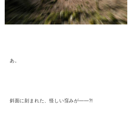
あ。
斜面に刻まれた、怪しい窪みが――?!