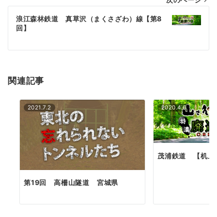
ビ
ゲ
浪江森林鉄道 真草沢（まくさざわ）線【第8
回】
ー
シ
ョ
関連記事
ン
2021.7.2
2020.4.6
茂浦鉄道 【机上
第19回 高柵山隧道 宮城県