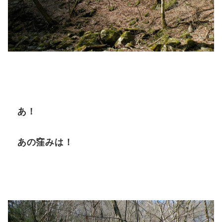
あ！
あの窪みは！