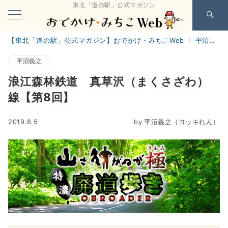
東北「道の駅」公式マガジン
【東北「道の駅」公式マガジン】おでかけ・みちこWeb
平沼義之
平沼義之
浪江森林鉄道 真草沢（まくさざわ）
線【第8回】
2019.8.5
by
平沼義之（ヨッキれん）