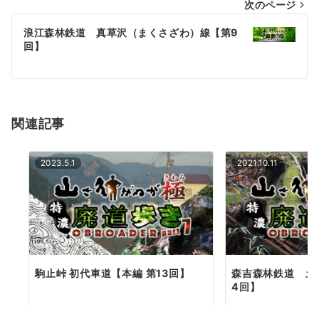
次のページ
ビ
ゲ
浪江森林鉄道 真草沢（まくさざわ）線【第9
回】
ー
シ
ョ
関連記事
ン
2023.5.1
2021.10.11
駒止峠 初代車道【本編 第13回】
森吉森林鉄道 土
4回】