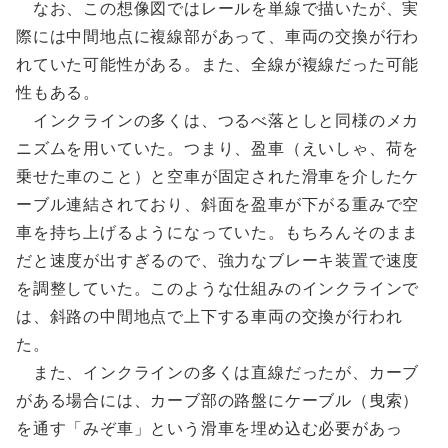
なお、この想像図ではレールを単線で描いたが、実
際には中間地点に複線部があって、車両の交換が行わ
れていた可能性がある。また、全線が複線だった可能
性もある。
インクラインの多くは、つるべ落としと同様のメカ
ニズムを用いていた。つまり、盈車（えいしゃ、荷を
乗せた車のこと）と空車が固定された滑車を介したケ
ーブル連結されており、斜面を盈車が下がる重みで空
車を持ち上げるようになっていた。もちろんそのまま
だと速度が出すぎるので、強力なブレーキ装置で速度
を調整していた。このような仕組みのインクラインで
は、斜路の中間地点で上下する車両の交換が行われ
た。
また、インクラインの多くは直線だったが、カーブ
がある場合には、カーブ部の路盤にケーブル（曳索）
を通す「みぞ車」という滑車を埋め込む必要があっ