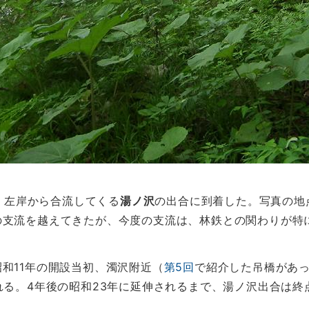
後、左岸から合流してくる
湯ノ沢
の出合に到着した。写真の地
の支流を越えてきたが、今度の支流は、林鉄との関わりが特
和11年の開設当初、濁沢附近（
第5回
で紹介した吊橋があ
れる。4年後の昭和23年に延伸されるまで、湯ノ沢出合は終