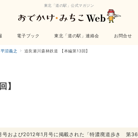
東北「道の駅」公式マガジン
報
電子ブック
東北「道の駅」連絡会
お問合せ
平沼義之
追良瀬川森林鉄道 【本編第13回】
3回】
2月号および2012年1月号に掲載された「特濃廃道歩き 第3