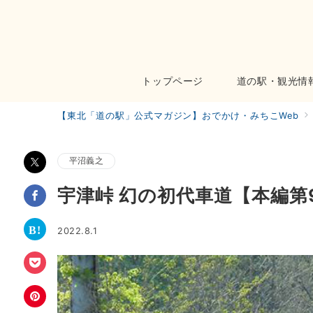
トップページ
道の駅・観光情
【東北「道の駅」公式マガジン】おでかけ・みちこWeb
平沼義之
宇津峠 幻の初代車道【本編第
2022.8.1