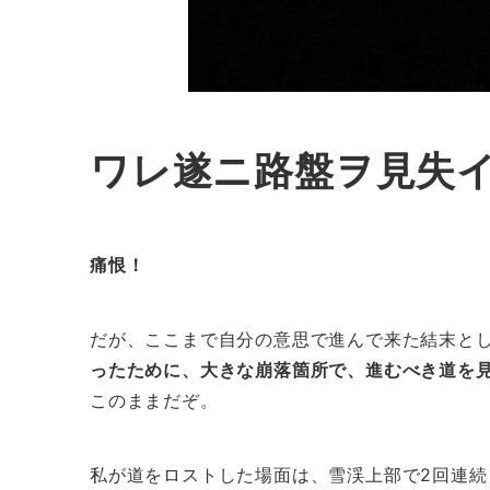
ワレ遂ニ路盤ヲ見失
痛恨！
だが、ここまで自分の意思で進んで来た結末と
ったために、大きな崩落箇所で、進むべき道を
このままだぞ。
私が道をロストした場面は、雪渓上部で2回連続