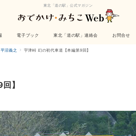
東北「道の駅」公式マガジン
報
電子ブック
東北「道の駅」連絡会
お問合せ
平沼義之
宇津峠 幻の初代車道【本編第9回】
9回】