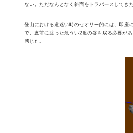
ない。ただなんとなく斜面をトラバースしてき
登山における道迷い時のセオリー的には、即座
で、直前に渡った危うい2度の谷を戻る必要が
感じた。