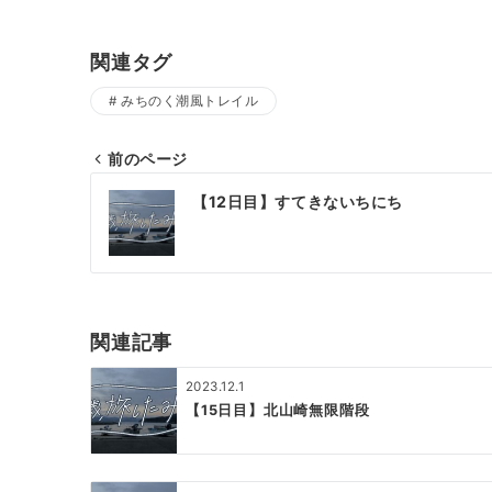
関連タグ
みちのく潮風トレイル
前のページ
投
【12日目】すてきないちにち
稿
ナ
ビ
ゲ
関連記事
ー
2023.12.1
シ
【15日目】北山崎無限階段
ョ
ン