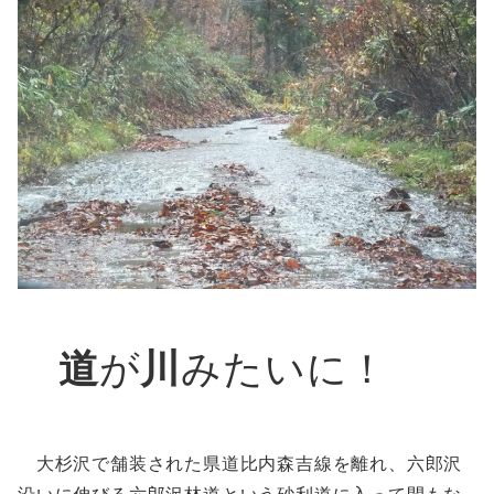
道
が
川
みたいに！
大杉沢で舗装された県道比内森吉線を離れ、六郎沢