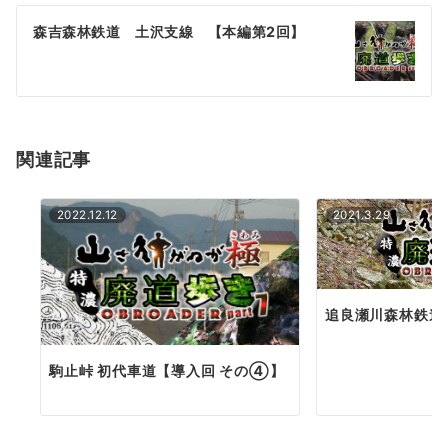
ゲ
森吉森林鉄道 土沢支線 【本編第2回】
ー
シ
ョ
関連記事
ン
2022.12.12
2021.3.29
追良瀬川森林鉄道
駒止峠 初代車道【導入回 その④】