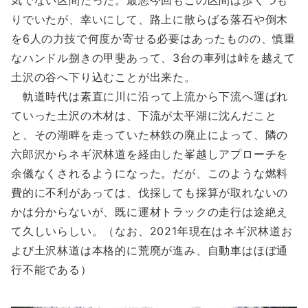
気でない区間だった。最悪今回もこの区間は歩くつも
りでいたが、幸いにして、路上に散らばる落石や倒木
を6人の力技で何度か寄せる必要はあったものの、慎重
なハンドル捌きの甲斐あって、3台の車列は峠を越えて
土沢の谷へ下り込むことが出来た。
軌道時代は素直に川に沿って上流から下流へ運ばれ
ていった土沢の木材は、下流が太平湖に沈んだこと
と、その湖畔を走っていた林鉄の廃止によって、隣の
六郎沢からネギ沢林道を経由した峯越しアプローチを
余儀なくされるようになった。だが、このような燃料
費的に不利があっては、伐採しても採算が取れないの
かは分からないが、既に運材トラックの走行は途絶え
て久しいらしい。（なお、2021年現在はネギ沢林道お
よび土沢林道は本格的に荒廃が進み、自動車はほぼ通
行不能である）