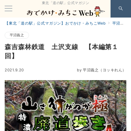
東北「道の駅」公式マガジン
【東北「道の駅」公式マガジン】おでかけ・みちこWeb
平沼義之
平沼義之
森吉森林鉄道 土沢支線 【本編第１
回】
2021.9.20
by
平沼義之（ヨッキれん）