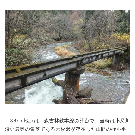
36km地点は、森吉林鉄本線の終点で、当時は小又川
沿い最奥の集落である大杉沢が存在した山間の極小平