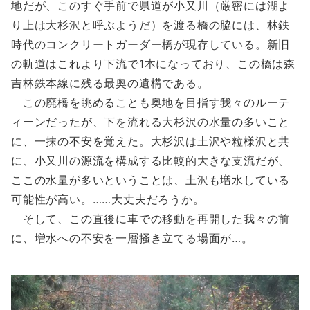
地だが、このすぐ手前で県道が小又川（厳密には湖よ
り上は大杉沢と呼ぶようだ）を渡る橋の脇には、林鉄
時代のコンクリートガーダー橋が現存している。新旧
の軌道はこれより下流で1本になっており、この橋は森
吉林鉄本線に残る最奥の遺構である。
この廃橋を眺めることも奥地を目指す我々のルーテ
ィーンだったが、下を流れる大杉沢の水量の多いこと
に、一抹の不安を覚えた。大杉沢は土沢や粒様沢と共
に、小又川の源流を構成する比較的大きな支流だが、
ここの水量が多いということは、土沢も増水している
可能性が高い。……大丈夫だろうか。
そして、この直後に車での移動を再開した我々の前
に、増水への不安を一層掻き立てる場面が…。