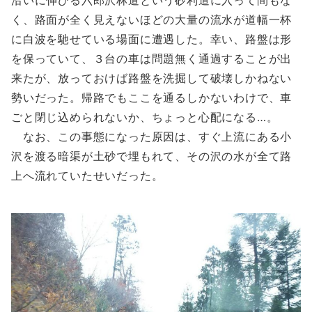
沿いに伸びる六郎沢林道という砂利道に入って間もな
く、路面が全く見えないほどの大量の流水が道幅一杯
に白波を馳せている場面に遭遇した。幸い、路盤は形
を保っていて、３台の車は問題無く通過することが出
来たが、放っておけば路盤を洗掘して破壊しかねない
勢いだった。帰路でもここを通るしかないわけで、車
ごと閉じ込められないか、ちょっと心配になる…。
なお、この事態になった原因は、すぐ上流にある小
沢を渡る暗渠が土砂で埋もれて、その沢の水が全て路
上へ流れていたせいだった。