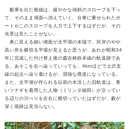
艇庫を出た複線は、緩やかな傾斜のスロープを下っ
て、そのまま湖面へ消えていく。台車に乗せられたボ
ートがこのスロープを人力で上下するはずだが、その
光景は見たことがない。
奥に見える細い湖面が太平湖の末端で、対岸のやや
高い所を横切る平場が見えると思うが、あれが昭和34
年に完成した付け替え後の森吉林鉄本線の軌道跡であ
る。あそこを右へ辿っていっても、4kmほどで土沢支
線の起点へ辿り着けるが、屈強な廃道になっている。
また、太平湖が作られる以前の水没した旧軌道は、青
いツナギを着用した人物（ミリンダ細田）が立ってい
る辺りの川べりを左右に横切っていたはずだが、藪が
深く痕跡は見当らない。