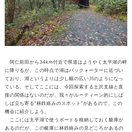
阿仁前田から34km付近で県道はようやく太平湖の畔
に降りるが、この時点で湖はバックォーターに近づい
ており、湖というよりは少し幅の広い川のようになっ
ている。そしてここには、今回探索する土沢支線と直
接の関係はないのだが、我々がルーティーン的にしば
しば立ち寄る“林鉄絡みのスポット”があるので、この
機会に紹介しよう。
ここには太平湖で使うボートを格納しておく艇庫が
あるのだが、この艇庫に林鉄絡みの見どころがあるの