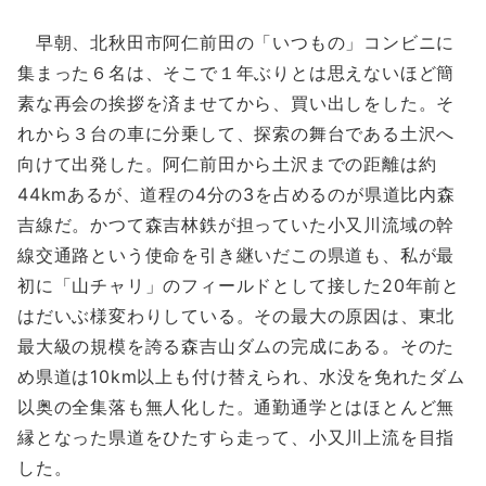
早朝、北秋田市阿仁前田の「いつもの」コンビニに
集まった６名は、そこで１年ぶりとは思えないほど簡
素な再会の挨拶を済ませてから、買い出しをした。そ
れから３台の車に分乗して、探索の舞台である土沢へ
向けて出発した。阿仁前田から土沢までの距離は約
44kmあるが、道程の4分の3を占めるのが県道比内森
吉線だ。かつて森吉林鉄が担っていた小又川流域の幹
線交通路という使命を引き継いだこの県道も、私が最
初に「山チャリ」のフィールドとして接した20年前と
はだいぶ様変わりしている。その最大の原因は、東北
最大級の規模を誇る森吉山ダムの完成にある。そのた
め県道は10km以上も付け替えられ、水没を免れたダム
以奥の全集落も無人化した。通勤通学とはほとんど無
縁となった県道をひたすら走って、小又川上流を目指
した。