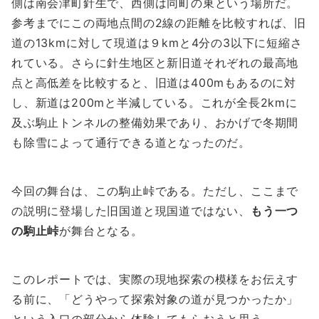
側は南会津町針生で、西側は同町の東という場所だ。
参考までにこの両地点間の2線の距離を比較すれば、旧
道の13kmに対して現道は９kmと4分の3以下に短縮さ
れている。さらに針生地区と新旧道それぞれの最高地
点と高低差を比較すると、旧道は400mもあるのに対
し、新道は200mと半減している。これが全長2kmに
及ぶ駒止トンネルの整備効果であり、おかげで冬期間
も除雪によって通行できる道となったのだ。
今回の舞台は、この駒止峠である。ただし、ここまで
の説明に登場した旧国道と現国道ではない、
もう一つ
の駒止峠
が舞台となる。
このレポートでは、実際の現地探索の模様をお伝えす
る前に、「どうやって探索対象の道が見つかったか」