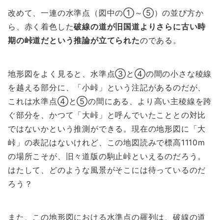
改めて、一連の水準点（図中の①～⑤）の並び方か
ら、赤く着色した
破線の道が旧国道よりさらに古い時
期の峠道だという推論が立てられた
のである。
地形図をよく見ると、水準点③と④の間の小さな稜線
を越える部分に、「小峠」という注記があるのだが、
これは水準点④と⑤の間にある、より高い主稜線を跨
ぐ部分を、かつて「大峠」と呼んでいたこととの対比
ではないかという推測ができる。現在の地形図に「大
峠」の表記はないけれど、この地図読みで標高1110m
の場所こそが、旧々道版の駒止峠といえるのだろう。
はたして、どのような風景がそこには待っているのだ
ろう？
また、この地形図における水準点の羅列は、破線の道