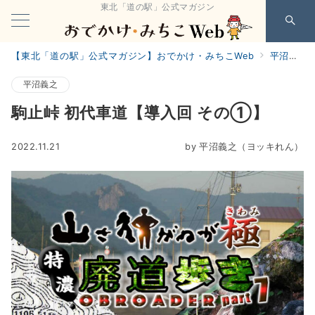
東北「道の駅」公式マガジン
【東北「道の駅」公式マガジン】おでかけ・みちこWeb
平沼義之
平沼義之
駒止峠 初代車道【導入回 その①】
2022.11.21
by
平沼義之（ヨッキれん）