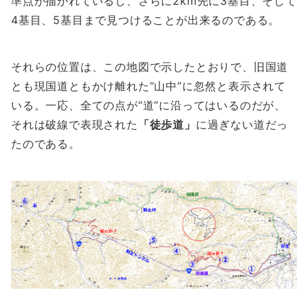
準点が描かれているし、さらに2km先に3基目、そして
4基目、5基目まで見つけることが出来るのである。
それらの位置は、この地図で示したとおりで、旧国道
とも現国道ともかけ離れた“山中”に忽然と表示されて
いる。一応、全ての点が“道”に沿ってはいるのだが、
それは破線で表現された
「徒歩道」
に過ぎない道だっ
たのである。