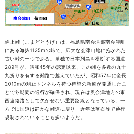
駒止峠（こまどとうげ）は、福島県南会津郡南会津町
にある海抜1135mの峠で、広大な会津山地に抱かれた
古い峠の一つである。単独で日本列島を横断する国道
289号が、昭和45年の認定以来、この峠を多数の九十
九折りを有する難路で越えていたが、昭和57年に全長
2010mの駒止トンネルを持つ待望の新道が開通したこ
とで冬期間の通行が確保され、現在は奥会津地方の東
西連絡路として欠かせない重要路線となっている。一
方で旧国道は静かな峠道に戻り、近年は落石等で通行
規制されていることも多いようだ。