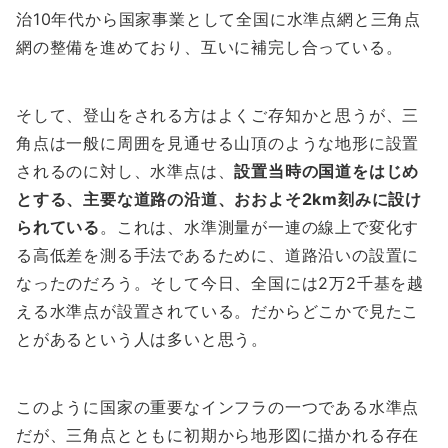
治10年代から国家事業として全国に水準点網と三角点
網の整備を進めており、互いに補完し合っている。
そして、登山をされる方はよくご存知かと思うが、三
角点は一般に周囲を見通せる山頂のような地形に設置
されるのに対し、水準点は、
設置当時の国道をはじめ
とする、主要な道路の沿道、おおよそ2
km
刻みに設け
られている
。これは、水準測量が一連の線上で変化す
る高低差を測る手法であるために、道路沿いの設置に
なったのだろう。そして今日、全国には2万2千基を越
える水準点が設置されている。だからどこかで見たこ
とがあるという人は多いと思う。
このように国家の重要なインフラの一つである水準点
だが、三角点とともに初期から地形図に描かれる存在