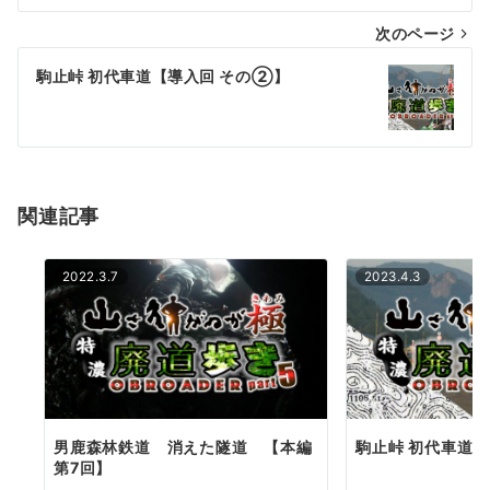
ナ
次のページ
ビ
ゲ
駒止峠 初代車道【導入回 その②】
ー
シ
ョ
関連記事
ン
2022.3.7
2023.4.3
男鹿森林鉄道 消えた隧道 【本編
駒止峠 初代車道【
第7回】