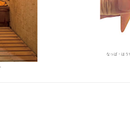
なっぱ・はう
。