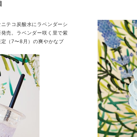
目
なニテコ炭酸水にラベンダーシ
新発売。ラベンダー咲く里で紫
定（7〜8月）の爽やかなブ