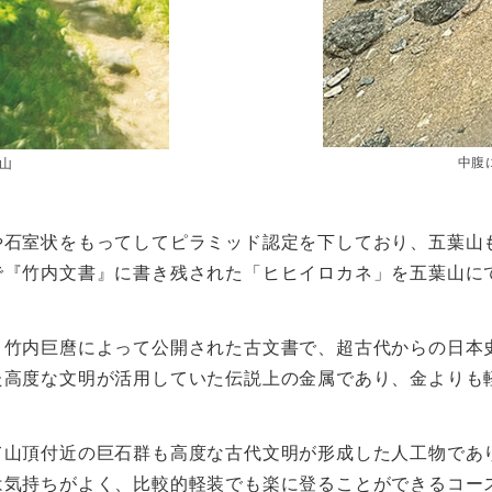
中腹
山
や石室状をもってしてピラミッド認定を下しており、五葉山
で『竹内文書』に書き残された「ヒヒイロカネ」を五葉山に
・竹内巨麿によって公開された古文書で、超古代からの日本
た高度な文明が活用していた伝説上の金属であり、金よりも
て山頂付近の巨石群も高度な古代文明が形成した人工物であ
は気持ちがよく、比較的軽装でも楽に登ることができるコー