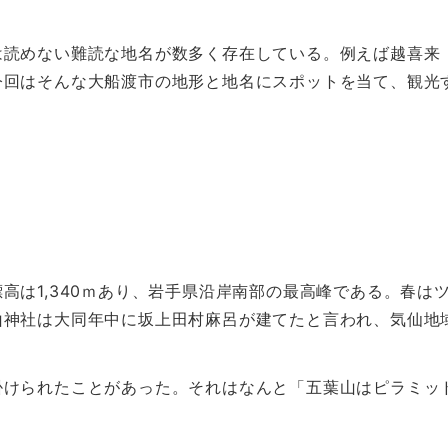
は読めない難読な地名が数多く存在している。例えば越喜来
今回はそんな大船渡市の地形と地名にスポットを当て、観光
高は1,340ｍあり、岩手県沿岸南部の最高峰である。春は
山神社は大同年中に坂上田村麻呂が建てたと言われ、気仙地
掛けられたことがあった。それはなんと「五葉山はピラミッ
。