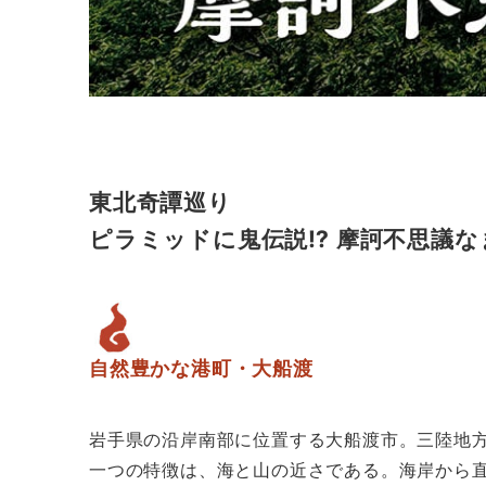
東北奇譚巡り
ピラミッドに鬼伝説⁉ 摩訶不思議な
自然豊かな港町・大船渡
岩手県の沿岸南部に位置する大船渡市。三陸地
一つの特徴は、海と山の近さである。海岸から