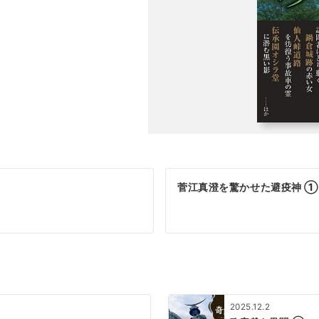
菅江真澄を驚かせた避疫神 ①
2025.12.2