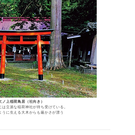
欠ノ上稲荷鳥居（社向き）
には立派な稲荷神社が待ち受けている。
ように生える大木からも厳かさが漂う