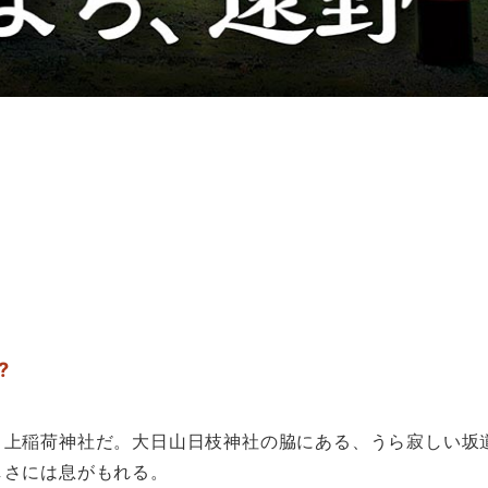
?
ノ上稲荷神社だ。大日山日枝神社の脇にある、うら寂しい坂
しさには息がもれる。