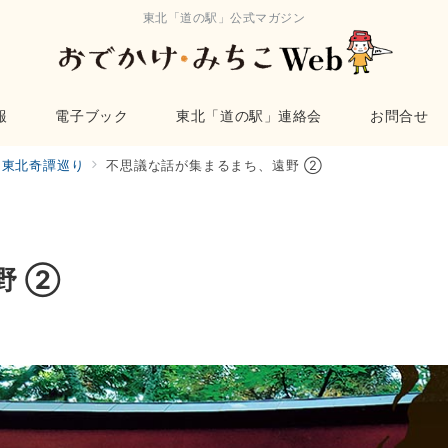
東北「道の駅」公式マガジン
報
電子ブック
東北「道の駅」連絡会
お問合せ
東北奇譚巡り
不思議な話が集まるまち、遠野 ②
野 ②