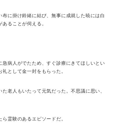
い布に掛け鈴緒に結び、無事に成就した暁には白
があることが伺える。
に急病人がでたため、すぐ診療にきてほしいとい
お礼として金一封をもらった。
いた老人もいたって元気だった。不思議に思い、
たら霊験のあるエピソードだ。