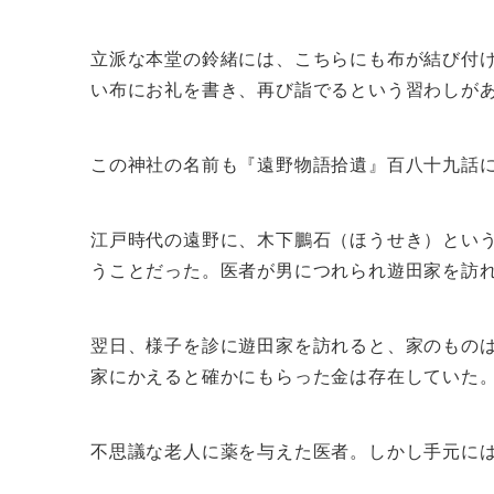
立派な本堂の鈴緒には、こちらにも布が結び付
い布にお礼を書き、再び詣でるという習わしが
この神社の名前も『遠野物語拾遺』百八十九話
江戸時代の遠野に、木下鵬石（ほうせき）とい
うことだった。医者が男につれられ遊田家を訪
翌日、様子を診に遊田家を訪れると、家のもの
家にかえると確かにもらった金は存在していた
不思議な老人に薬を与えた医者。しかし手元に