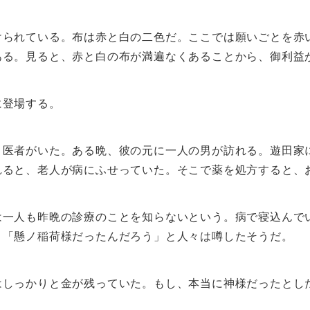
けられている。布は赤と白の二色だ。ここでは願いごとを赤
ある。見ると、赤と白の布が満遍なくあることから、御利益
に登場する。
う医者がいた。ある晩、彼の元に一人の男が訪れる。遊田家
れると、老人が病にふせっていた。そこで薬を処方すると、
は一人も昨晩の診療のことを知らないという。病で寝込んで
。「懸ノ稲荷様だったんだろう」と人々は噂したそうだ。
はしっかりと金が残っていた。もし、本当に神様だったとし