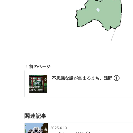
前のページ
投
不思議な話が集まるまち、遠野 ①
稿
ナ
ビ
ゲ
関連記事
ー
2025.6.10