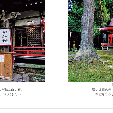
人が結ぶ白い布。
暗い坂道の先
ていただきたい
本堂を守る