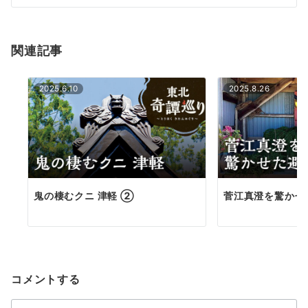
シ
ョ
関連記事
ン
2025.6.10
2025.8.26
鬼の棲むクニ 津軽 ②
菅江真澄を驚かせ
コメントする