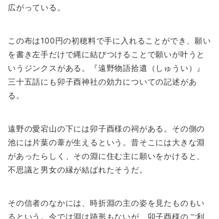
広がっている。
この布は100円の初穂料で手に入れることができ、願い
を書き左手だけで縄に結びつけることで願いが叶うと
いうジンクスがある。『遠野物語拾遺（しゅうい）』
三十五話にも卯子酉神社の効力についての記述があ
る。
遠野の愛宕山の下には卯子酉様の祠がある。その側の
池には片葉の葦が生えるという。昔そこには大きな淵
があったらしく、その淵に住む主に願いをかけると、
不思議と男女の縁が結ばれたそうだ。
その信者のなかには、時折淵の主の姿を見たものもい
るという。今では淵は跡形もないが、卯子酉様のご利