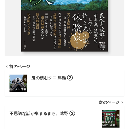
前のページ
投
鬼の棲むクニ 津軽 ②
稿
ナ
次のページ
ビ
ゲ
不思議な話が集まるまち、遠野 ②
ー