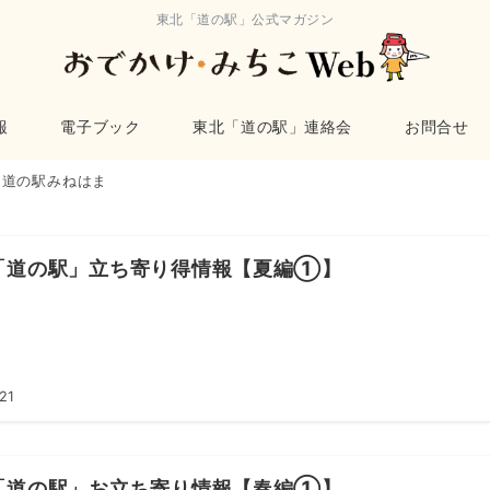
東北「道の駅」公式マガジン
報
電子ブック
東北「道の駅」連絡会
お問合せ
道の駅みねはま
「道の駅」立ち寄り得情報【夏編①】
21
「道の駅」お立ち寄り情報【春編①】