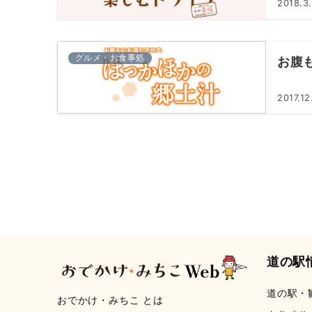
2018.3
グルメ・お食事処
お腹
2017.12
投
稿
ナ
ビ
ゲ
道の駅
ー
道の駅・
シ
おでかけ・みちこ とは