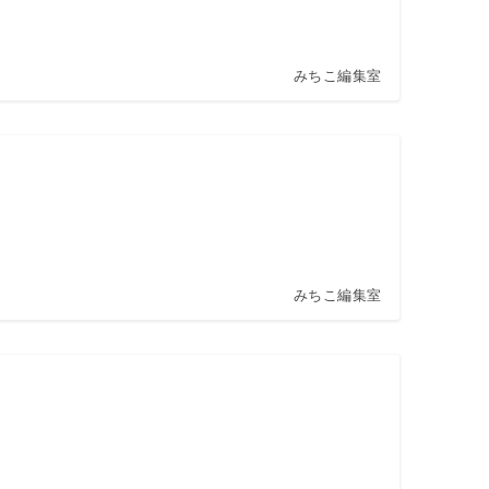
みちこ編集室
みちこ編集室