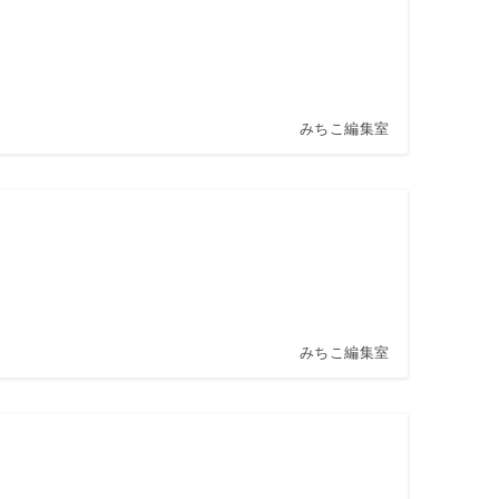
みちこ編集室
みちこ編集室