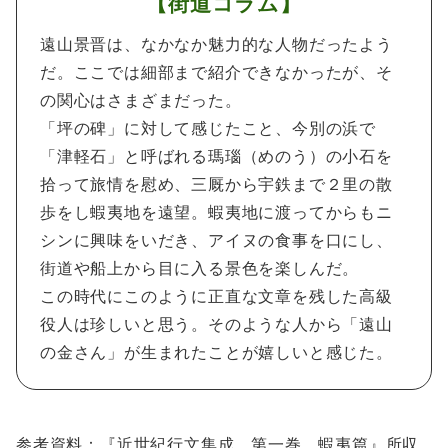
【街道コラム】
遠山景晋は、なかなか魅力的な人物だったよう
だ。ここでは細部まで紹介できなかったが、そ
の関心はさまざまだった。
「坪の碑」に対して感じたこと、今別の浜で
「津軽石」と呼ばれる瑪瑙（めのう）の小石を
拾って旅情を慰め、三厩から宇鉄まで２里の散
歩をし蝦夷地を遠望。蝦夷地に渡ってからもニ
シンに興味をいだき、アイヌの食事を口にし、
街道や船上から目に入る景色を楽しんだ。
この時代にこのように正直な文章を残した高級
役人は珍しいと思う。そのような人から「遠山
の金さん」が生まれたことが嬉しいと感じた。
参考資料：『近世紀行文集成 第一巻 蝦夷篇』所収