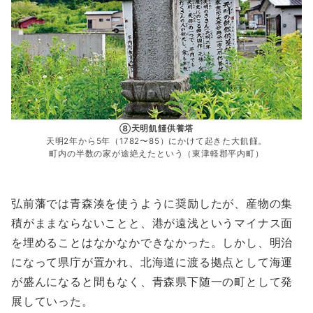
⑧天明飢饉供養塔
天明2年から5年（1782〜85）にかけて起きた大飢饉。
町内の半数の家が途絶えたという（東津軽郡平内町）
弘前藩では青森湊を使うように奨励したが、産物の集
積がままならないことと、港が遠浅というマイナス面
を埋めることはなかなかできなかった。しかし、明治
になって県庁が置かれ、北海道に渡る拠点として海運
が盛んになると間もなく、青森県下随一の町として発
展していった。