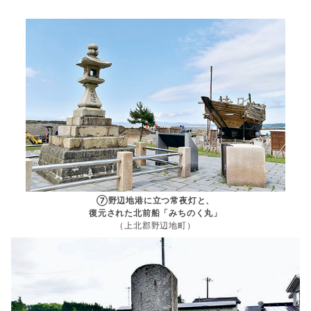
⑦野辺地港に立つ常夜灯と、
復元された北前船「みちのく丸」
（上北郡野辺地町）