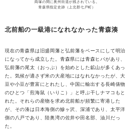
両塚の間に奥州街道が残されている。
青森県指定史跡（上北郡七戸町）
北前船の一級港になれなかった青森湊
現在の青森県は旧盛岡藩と弘前藩をベースにして明治
になってから成立した。青森県には青森ヒバがあり、
弘前藩の尾太（おっぷ）を始めとした鉱山が多くあっ
た。気候が適さず米の大産地にはなれなかったが、大
豆や小豆が豊富にとれたし、中国に輸出する長崎俵物
のひとつ「煎海鼠（いりこ）」と呼ぶ干しナマコもと
れた。それらの産物を求め北前船が頻繁に寄港した
が、その湊は日本海側の鰺ヶ沢、深浦であり、太平洋
側の八戸であり、陸奥湾の佐井や田名部、油川だっ
た。