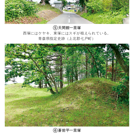
⑤天間館一里塚
西塚にはケヤキ、東塚にはスギが植えられている。
青森県指定史跡（上北郡七戸町）
⑥蒼前平一里塚