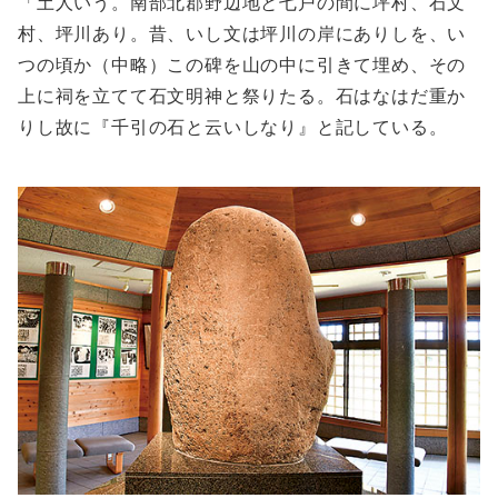
「土人いう。南部北郡野辺地と七戸の間に坪村、石文
村、坪川あり。昔、いし文は坪川の岸にありしを、い
つの頃か（中略）この碑を山の中に引きて埋め、その
上に祠を立てて石文明神と祭りたる。石はなはだ重か
りし故に『千引の石と云いしなり』と記している。