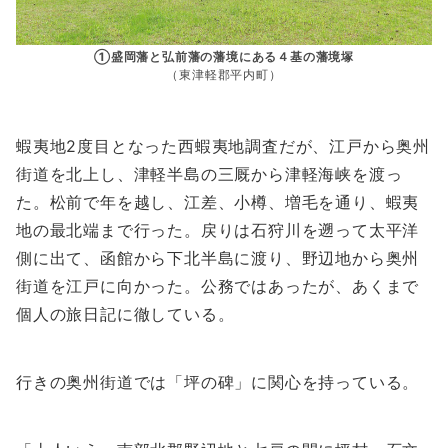
①盛岡藩と弘前藩の藩境にある４基の藩境塚
（東津軽郡平内町）
蝦夷地2度目となった西蝦夷地調査だが、江戸から奥州
街道を北上し、津軽半島の三厩から津軽海峡を渡っ
た。松前で年を越し、江差、小樽、増毛を通り、蝦夷
地の最北端まで行った。戻りは石狩川を遡って太平洋
側に出て、函館から下北半島に渡り、野辺地から奥州
街道を江戸に向かった。公務ではあったが、あくまで
個人の旅日記に徹している。
行きの奥州街道では「坪の碑」に関心を持っている。