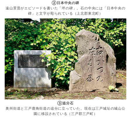
②日本中央の碑
遠山景晋がエピソードを書いた「坪の碑」。石の中央には「日本中央の
碑」と文字が彫られている（上北郡東北町）
③追分石
奥州街道と三戸鹿角街道の追分に立っていた。現在は三戸城址の城山公
園に移設されている（三戸郡三戸町）