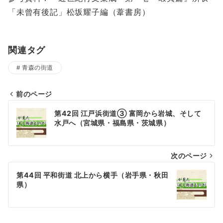
「未曾有後記」松坂耀子編（葦書房）
関連タグ
青森の街道
前のページ
投
第42回 江戸浜街道③ 富岡から岩城、そして
稿
水戸へ（宮城県・福島県・茨城県）
ナ
次のページ
ビ
ゲ
第44回 平和街道 北上から横手（岩手県・秋田
県）
ー
シ