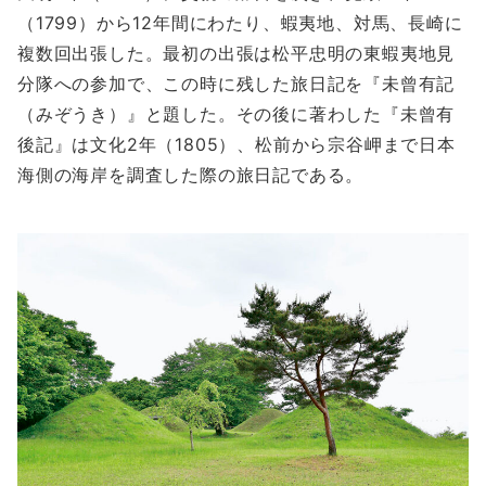
（1799）から12年間にわたり、蝦夷地、対馬、長崎に
複数回出張した。最初の出張は松平忠明の東蝦夷地見
分隊への参加で、この時に残した旅日記を『未曾有記
（みぞうき）』と題した。その後に著わした『未曾有
後記』は文化2年（1805）、松前から宗谷岬まで日本
海側の海岸を調査した際の旅日記である。