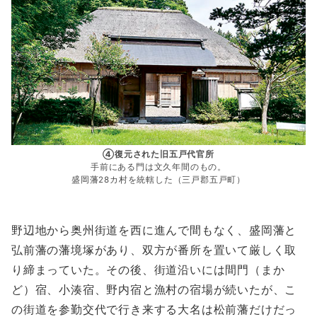
④復元された旧五戸代官所
手前にある門は文久年間のもの。
盛岡藩28カ村を統轄した（三戸郡五戸町）
野辺地から奥州街道を西に進んで間もなく、盛岡藩と
弘前藩の藩境塚があり、双方が番所を置いて厳しく取
り締まっていた。その後、街道沿いには間門（まか
ど）宿、小湊宿、野内宿と漁村の宿場が続いたが、こ
の街道を参勤交代で行き来する大名は松前藩だけだっ