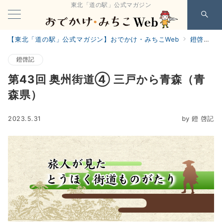
東北「道の駅」公式マガジン
【東北「道の駅」公式マガジン】おでかけ・みちこWeb
鐙啓記
鐙啓記
第43回 奥州街道④ 三戸から青森（青
森県）
2023.5.31
by
鐙 啓記