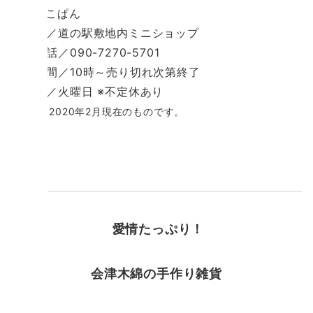
■ふうこぱん
所在地／道の駅敷地内ミニショップ
電 話／090-7270-5701
営業時間／10時～売り切れ次第終了
定休日／火曜日 ※不定休あり
※情報は2020年2月現在のものです。
愛情たっぷり！
会津木綿の手作り雑貨