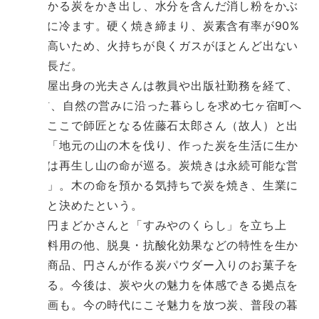
燃えさかる炭をかき出し、水分を含んだ消し粉をかぶ
せ一気に冷ます。硬く焼き締まり、炭素含有率が90%
以上と高いため、火持ちが良くガスがほとんど出ない
のが特長だ。
名古屋出身の光夫さんは教員や出版社勤務を経て、
25年前、自然の営みに沿った暮らしを求め七ヶ宿町へ
移住。ここで師匠となる佐藤石太郎さん（故人）と出
会う。「地元の山の木を伐り、作った炭を生活に生か
す。木は再生し山の命が巡る。炭焼きは永続可能な営
みです」。木の命を預かる気持ちで炭を焼き、生業に
しようと決めたという。
妻の円まどかさんと「すみやのくらし」を立ち上
げ、燃料用の他、脱臭・抗酸化効果などの特性を生か
した炭商品、円さんが作る炭パウダー入りのお菓子を
販売する。今後は、炭や火の魅力を体感できる拠点を
作る計画も。今の時代にこそ魅力を放つ炭、普段の暮