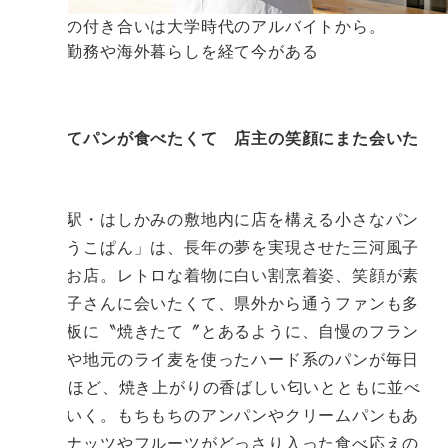
パンとの付き合いは大学時代のアルバイトから。
パン屋勤務や海外暮らしを経て今がある
焼きたてパンが食べたくて 店主の笑顔にまた会いた
くて
道の駅・はしかみの敷地内に店を構える小さなパン
屋「ふうこぱん」は、長年の夢を実現させた三河風子
さんのお店。レトロな着物に白い割烹着姿、笑顔が素
敵な風子さんに会いたくて、県外から通うファンも多
い。看板に〝焼きたて〞とあるように、自慢のフラン
スパンや地元のライ麦を使ったハード系のパンが毎日
10種類ほど、焼き上がりの香ばしい匂いとともに並べ
られていく。もちもちのアンパンやクリームパンもあ
るが、ナッツやフルーツがどっさり入った食べ応えの