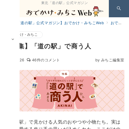
東北「道の駅」公式マガジン
【東北「道の駅」公式マガジン】おでかけ・みちこWeb
おでかけ・みちこ
おでかけ・みちこ
【特集】「道の駅」で商う人
【特
【特
2020.3.26
46件のコメント
by
みちこ編集室
集】
集】
「道
「道
の
の
駅」
駅」
で
で
商
商
う
う
人
人
へ
の
「道の駅」で見かける人気のおやつや小物たち。実は