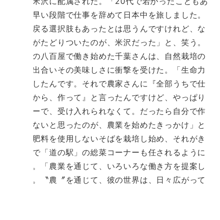
仕事で米沢に配属された。「20代で若かったこともあ
って、早い段階で仕事を辞めて日本中を旅しました。
地元に戻る選択肢もあったとは思うんですけれど、な
ぜか僕がたどりついたのが、米沢だった」と、笑う。
米沢の八百屋で働き始めた千葉さんは、自然栽培の
野菜と出合いその美味しさに衝撃を受けた。「生命力
に感動したんです。それで農家さんに『全部うちで仕
入れるから、作って』と言ったんですけど、やっぱり
リスキーで、受け入れられなくて。だったら自分で作
るしかないと思ったのが、農業を始めたきっかけ」と
話す。肥料を使用しないそばを栽培し始め、それがき
っかけで「道の駅」の総菜コーナーも任されるように
なった。「農業を通じて、いろいろな働き方を提案し
たい」。〝農〞を通じて、彼の世界は、日々広がって
いく。