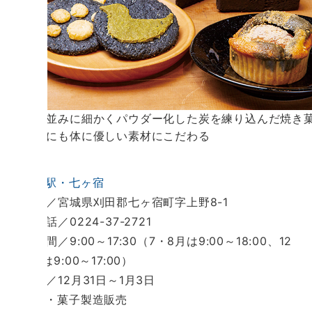
小麦粉並みに細かくパウダー化した炭を練り込んだ焼き
炭以外にも体に優しい素材にこだわる
■
道の駅・七ヶ宿
所在地／宮城県刈田郡七ヶ宿町字上野8-1
電 話／0224-37-2721
営業時間／9:00～17:30（7・8月は9:00～18:00、12
～3月は9:00～17:00）
定休日／12月31日～1月3日
■白炭・菓子製造販売