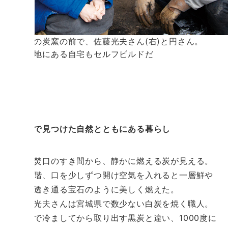
手作りの炭窯の前で、佐藤光夫さん(右)と円さん。
同じ敷地にある自宅もセルフビルドだ
七ヶ宿で見つけた自然とともにある暮らし
窯の焚口のすき間から、静かに燃える炭が見える。
最終段階、口を少しずつ開け空気を入れると一層鮮や
かに、透き通る宝石のように美しく燃えた。
佐藤光夫さんは宮城県で数少ない白炭を焼く職人。
窯の中で冷ましてから取り出す黒炭と違い、1000度に