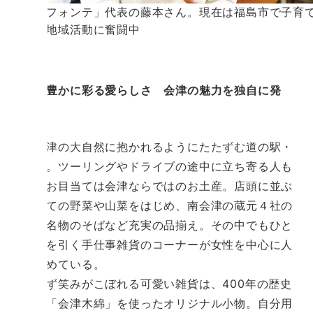
「ベルフォンテ」代表の藤本さん。現在は福島市で子育
ための地域活動に奮闘中
日常を豊かに彩る愛らしさ 会津の魅力を独自に発
信！
南会津の大自然に抱かれるようにたたずむ道の駅・
たじま。ツーリングやドライブの途中に立ち寄る人も
多く、お目当ては会津ならではのお土産。店頭に並ぶ
採れたての野菜や山菜をはじめ、南会津の蔵元４社の
地酒や名物のそばなど充実の品揃え。その中でもひと
きわ目を引く手仕事雑貨のコーナーが女性を中心に人
気を集めている。
思わず笑みがこぼれる可愛い雑貨は、400年の歴史
を持つ「会津木綿」を使ったオリジナル小物。自分用