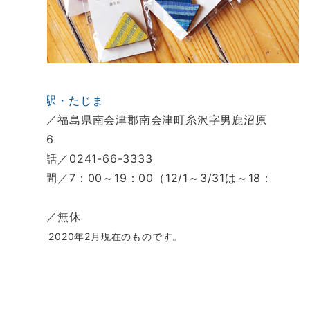
■
道の駅・たじま
所在地／福島県南会津郡南会津町糸沢字男鹿沼原
3242-6
電 話／0241-66-3333
営業時間／7：00～19：00（12/1～3/31は～18：
00）
定休日／無休
※情報は2020年2月現在のものです。